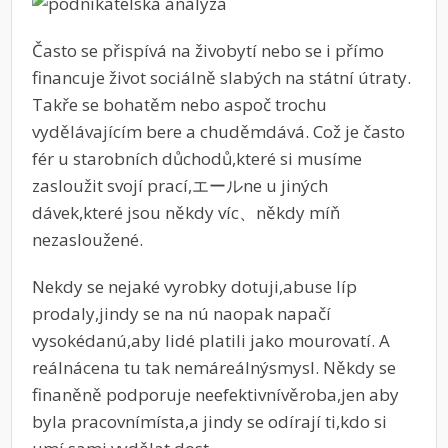
Často se přispívá na živobytí nebo se i přímo
financuje život sociálně slabých na státní útraty.
Takře se bohatěm nebo aspoč trochu
vydělávajícím bere a chuděmdává. Což je často
fér u starobních důchodů,které si musíme
zasloužit svojí prací,エールne u jiných
dávek,které jsou někdy víc、někdy míň
nezasloužené.
Nekdy se nejaké vyrobky dotuji,abuse líp
prodaly,jindy se na nú naopak napačí
vysokédanú,aby lidé platili jako mourovatí. A
reálnácena tu tak nemáreálnýsmysl. Někdy se
finaněně podporuje neefektivnívěroba,jen aby
byla pracovnímísta,a jindy se odírají ti,kdo si