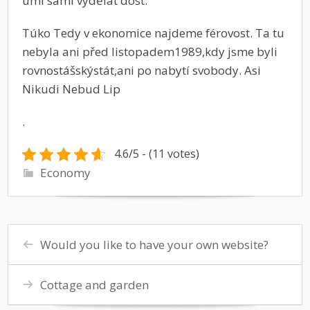
umí sami vydělat dost.
Túko Tedy v ekonomice najdeme férovost. Ta tu
nebyla ani před listopadem1989,kdy jsme byli
rovnostášskýstát,ani po nabytí svobody. Asi
Nikudi Nebud Lip
.
4.6/5 - (11 votes)
Economy
Would you like to have your own website?
Cottage and garden