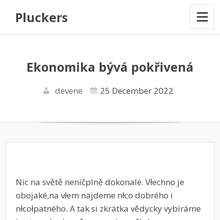
Pluckers
Ekonomika bývá pokřivená
devene
25 December 2022
Nic na světě neníčplně dokonalé. Vłechno je
obojaké,na vłem najdeme nłco dobrého i
nłcołpatného. A tak si zkrátka vědycky vybíráme