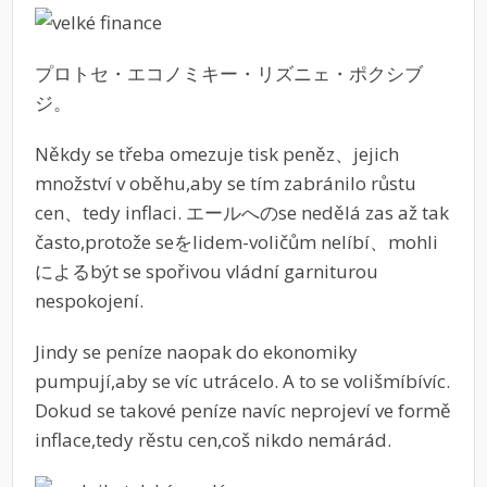
プロトセ・エコノミキー・リズニェ・ポクシブ
ジ。
Někdy se třeba omezuje tisk peněz、jejich
množství v oběhu,aby se tím zabránilo růstu
cen、tedy inflaci. エールへのse nedělá zas až tak
často,protože seをlidem-voličům nelíbí、mohli
によるbýt se spořivou vládní garniturou
nespokojení.
Jindy se peníze naopak do ekonomiky
pumpují,aby se víc utrácelo. A to se volišmíbívíc.
Dokud se takové peníze navíc neprojeví ve formě
inflace,tedy rěstu cen,coš nikdo nemárád.