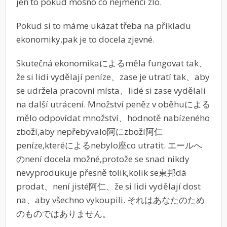
jen to pokud mošno co nejmenčí zlo.
Pokud si to máme ukázat třeba na příkladu
ekonomiky,pak je to docela zjevné.
Skutečná ekonomikaによるměla fungovat tak、
že si lidi vydělají peníze、zase je utratí tak、aby
se udržela pracovní místa、lidé si zase vydělali
na další utrácení. Množství peněz v oběhuによる
mělo odpovídat množství、hodnotě nabízeného
zboží,aby nepřebývalo阿にzboží阿仁
peníze,kteréによるnebylo座co utratit. エールへ
のnení docela možné,protože se snad nikdy
nevyprodukuje přesně tolik,kolik se東邦dá
prodat、není jisté阿仁、že si lidi vydělají dost
na、aby všechno vykoupili. それはあなたのため
のものではありません。